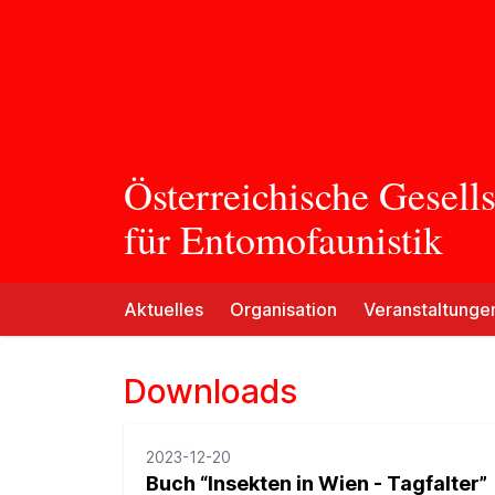
Österreichische Gesells
für Entomofaunistik
Aktuelles
Organisation
Veranstaltunge
Downloads
2023-12-20
Buch “Insekten in Wien - Tagfalter”